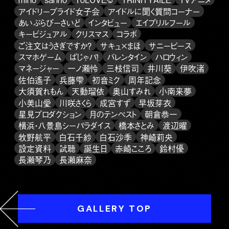
アイドリープライド女子会
アイドルに聞く質問コーナー
あいぷらびーさいど
インタビュー
エイプリルフール
キービジュアル
クリスマス
コラボ
ご注文はうさぎですか？
サキュ×まほ
サニーピース
スマホゲーム
ぱじゃパ！
バレンタイン
ハロウィン
マネージャー
一ノ瀬怜
三枝信司
井川葵
伊吹渚
佐伯遙子
兵藤雫
初音ミク
周年記念
大須賀れもん
天動瑠依
奥山すみれ
小南来夢
小美山愛
川咲さくら
成宮すず
早坂芽衣
星見プロダクション
月のテンペスト
朝倉恭一
横浜・八景島シーパラダイス
橋本さとみ
渡辺曜
牧野航平
白石千紗
白石沙季
神崎莉央
設定資料
試聴
誕生日
赤崎こころ
鈴村優
長瀬琴乃
長瀬麻奈
GALLERY TOP