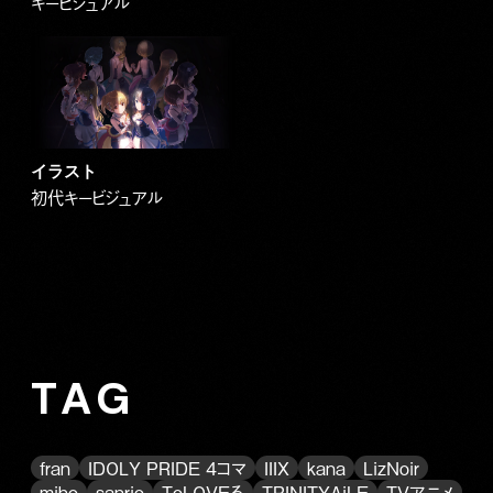
キービジュアル
イラスト
初代キービジュアル
TAG
fran
IDOLY PRIDE 4コマ
IIIX
kana
LizNoir
miho
sanrio
ToLOVEる
TRINITYAiLE
TVアニメ