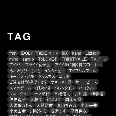
TAG
fran
IDOLY PRIDE 4コマ
IIIX
kana
LizNoir
miho
sanrio
ToLOVEる
TRINITYAiLE
TVアニメ
アイドリープライド女子会
アイドルに聞く質問コーナー
あいぷらびーさいど
インタビュー
エイプリルフール
キービジュアル
クリスマス
コラボ
ご注文はうさぎですか？
サキュ×まほ
サニーピース
スマホゲーム
ぱじゃパ！
バレンタイン
ハロウィン
マネージャー
一ノ瀬怜
三枝信司
井川葵
伊吹渚
佐伯遙子
兵藤雫
初音ミク
周年記念
大須賀れもん
天動瑠依
奥山すみれ
小南来夢
小美山愛
川咲さくら
成宮すず
早坂芽衣