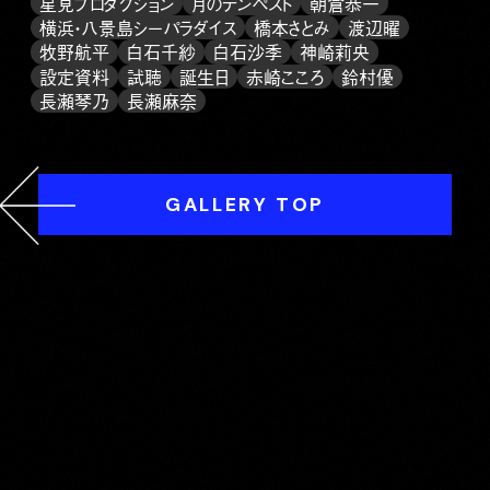
星見プロダクション
月のテンペスト
朝倉恭一
横浜・八景島シーパラダイス
橋本さとみ
渡辺曜
牧野航平
白石千紗
白石沙季
神崎莉央
設定資料
試聴
誕生日
赤崎こころ
鈴村優
長瀬琴乃
長瀬麻奈
GALLERY TOP