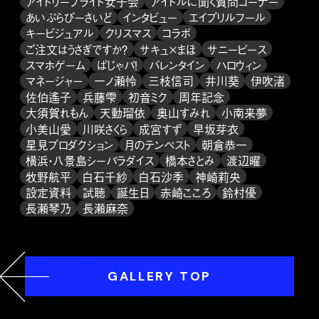
アイドリープライド女子会
アイドルに聞く質問コーナー
あいぷらびーさいど
インタビュー
エイプリルフール
キービジュアル
クリスマス
コラボ
ご注文はうさぎですか？
サキュ×まほ
サニーピース
スマホゲーム
ぱじゃパ！
バレンタイン
ハロウィン
マネージャー
一ノ瀬怜
三枝信司
井川葵
伊吹渚
佐伯遙子
兵藤雫
初音ミク
周年記念
大須賀れもん
天動瑠依
奥山すみれ
小南来夢
小美山愛
川咲さくら
成宮すず
早坂芽衣
星見プロダクション
月のテンペスト
朝倉恭一
横浜・八景島シーパラダイス
橋本さとみ
渡辺曜
牧野航平
白石千紗
白石沙季
神崎莉央
設定資料
試聴
誕生日
赤崎こころ
鈴村優
長瀬琴乃
長瀬麻奈
GALLERY TOP