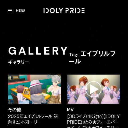
MENU
GALLERY
エイプリルフ
Tag:
ール
ギャラリー
その他
MV
2025年エイプリルフール 謎
【3Dライブ（4K対応）】IDOLY
解きヒントストーリー
PRIDE(さとみ★フォーエバー
ver) ／ さとみ★フォーエバー