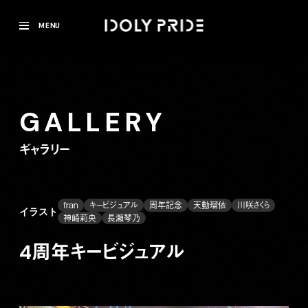
MENU
GALLERY
ギャラリー
fran
キービジュアル
周年記念
天動瑠依
川咲さくら
イラスト
神崎莉央
長瀬琴乃
4周年キービジュアル