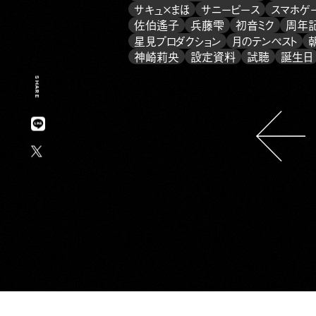
サキュ×まほ
サニーピース
スマホゲ
佐伯遙子
兵藤雫
初音ミク
周年
星見プロダクション
月のテンペスト
神崎莉央
設定資料
試聴
誕生日
SHARE