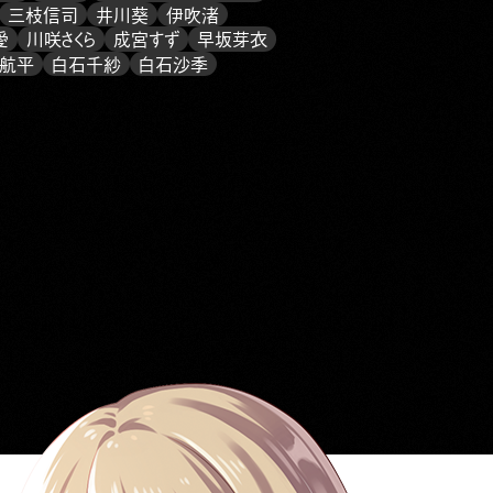
三枝信司
井川葵
伊吹渚
愛
川咲さくら
成宮すず
早坂芽衣
航平
白石千紗
白石沙季