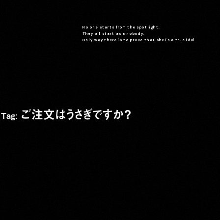
No one starts from the spotlight.
They all start as a nobody.
Only way there is to prove that she is a true idol.
ご注文はうさぎですか？
Tag: