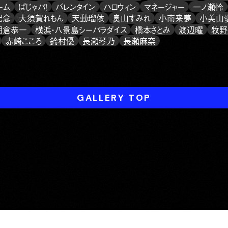
ーム
ぱじゃパ！
バレンタイン
ハロウィン
マネージャー
一ノ瀬怜
記念
大須賀れもん
天動瑠依
奥山すみれ
小南来夢
小美山
朝倉恭一
横浜・八景島シーパラダイス
橋本さとみ
渡辺曜
牧野
赤崎こころ
鈴村優
長瀬琴乃
長瀬麻奈
GALLERY TOP