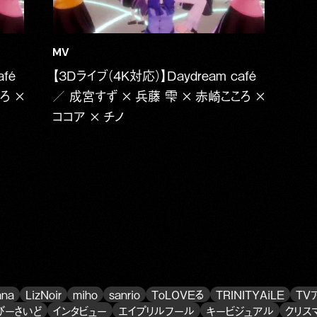
MV
fé
【3Dライブ（4K対応）】Daydream café
ろ ×
／ 成宮すず × 兵藤 雫 × 赤崎こころ ×
ココア × チノ
ana
LizNoir
miho
sanrio
ToLOVEる
TRINITYAiLE
TV
びーさいど
インタビュー
エイプリルフール
キービジュアル
クリス