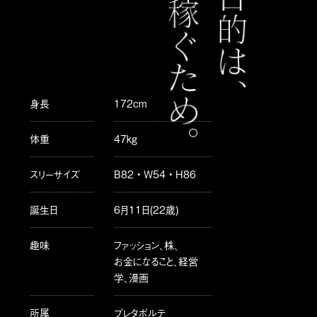
身長
172cm
体重
47kg
スリーサイズ
B82 • W54 • H86
誕生日
6月11日(22歳)
趣味
ファッション、株、
お金になること、経営
学、漫画
所属
プレタポルテ