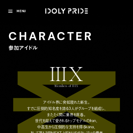
MENU
CHARACTER
fran
参加アイドル
Members of IIIX
アイドル界に突如現れた新生。
すでに圧倒的知名度を誇る3人がグループを結成し、
またたく間に業界を席巻。
世代を超えて愛されるトップモデルのfran、
中高生から圧倒的な支持を得るkana、
そして第13回NEXT VENUSグランプリの覇者