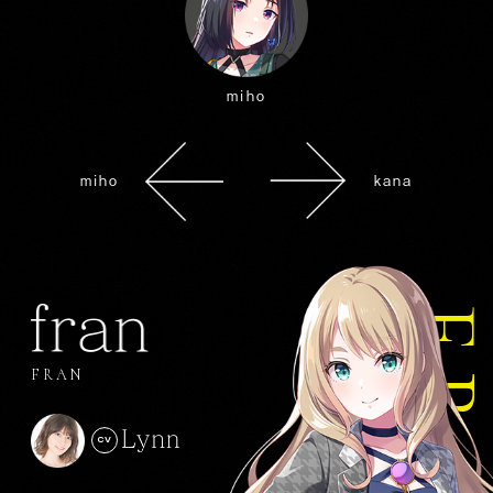
miho
miho
kana
FRA
FRAN