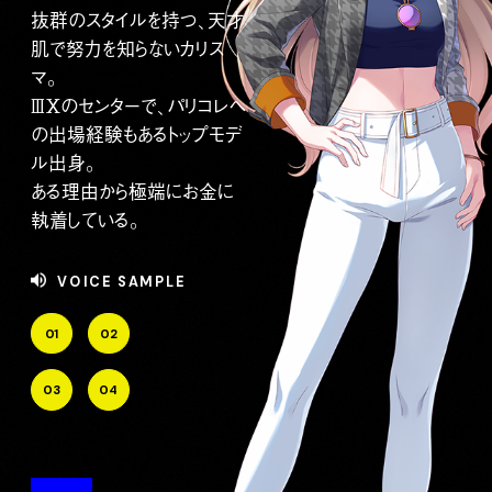
抜群のスタイルを持つ、天才
肌で努力を知らないカリス
マ。
ⅢⅩのセンターで、パリコレへ
の出場経験もあるトップモデ
ル出身。
ある理由から極端にお金に
執着している。
VOICE SAMPLE
01
02
03
04