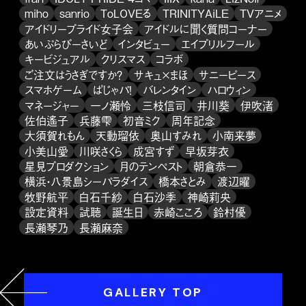
miho
sanrio
ToLOVEる
TRINITYAiLE
TVアニメ
アイドリープライド女子会
アイドルに聞く質問コーナー
あいぷらびーさいど
インタビュー
エイプリルフール
キービジュアル
クリスマス
コラボ
ご注文はうさぎですか？
サキュ×まほ
サニーピース
スマホゲーム
ぱじゃパ！
バレンタイン
ハロウィン
マネージャー
一ノ瀬怜
三枝信司
井川葵
伊吹渚
佐伯遙子
兵藤雫
初音ミク
周年記念
大須賀れもん
天動瑠依
奥山すみれ
小南来夢
小美山愛
川咲さくら
成宮すず
早坂芽衣
星見プロダクション
月のテンペスト
朝倉恭一
横浜・八景島シーパラダイス
橋本さとみ
渡辺曜
牧野航平
白石千紗
白石沙季
神崎莉央
設定資料
試聴
誕生日
赤崎こころ
鈴村優
長瀬琴乃
長瀬麻奈
GALLERY TOP