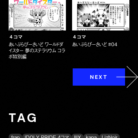
４コマ
４コマ
あいぷらびーさいど ワールドダ
あいぷらびーさいど #04
イスター 夢のステラリウム コラ
ボ特別編
NEXT
TAG
fran
IDOLY PRIDE 4コマ
IIIX
kana
LizNoir