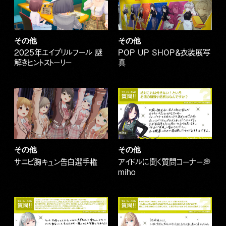
その他
その他
2025年エイプリルフール 謎
POP UP SHOP＆衣装展写
解きヒントストーリー
真
その他
その他
サニピ胸キュン告白選手権
アイドルに聞く質問コーナー💭
miho