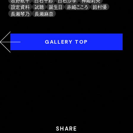
牧野航平
白石千紗
白石沙季
神崎莉央
設定資料
試聴
誕生日
赤崎こころ
鈴村優
長瀬琴乃
長瀬麻奈
GALLERY TOP
SHARE