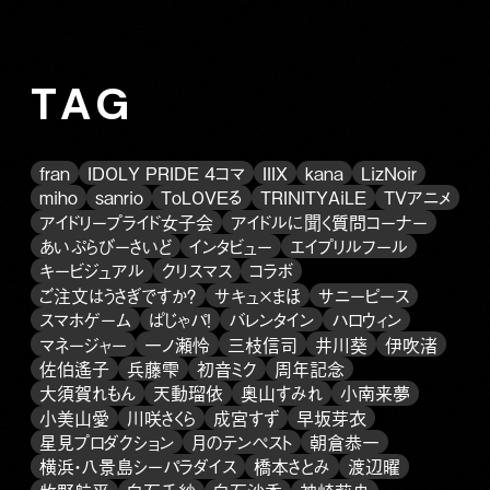
TAG
fran
IDOLY PRIDE 4コマ
IIIX
kana
LizNoir
miho
sanrio
ToLOVEる
TRINITYAiLE
TVアニメ
アイドリープライド女子会
アイドルに聞く質問コーナー
あいぷらびーさいど
インタビュー
エイプリルフール
キービジュアル
クリスマス
コラボ
ご注文はうさぎですか？
サキュ×まほ
サニーピース
スマホゲーム
ぱじゃパ！
バレンタイン
ハロウィン
マネージャー
一ノ瀬怜
三枝信司
井川葵
伊吹渚
佐伯遙子
兵藤雫
初音ミク
周年記念
大須賀れもん
天動瑠依
奥山すみれ
小南来夢
小美山愛
川咲さくら
成宮すず
早坂芽衣
星見プロダクション
月のテンペスト
朝倉恭一
横浜・八景島シーパラダイス
橋本さとみ
渡辺曜