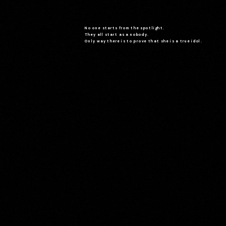
No one starts from the spotlight.
They all start as a nobody.
Only way there is to prove that she is a true idol.