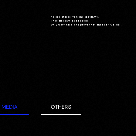
No one starts from the spotlight.
They all start as a nobody.
Only way there is to prove that she is a true idol.
MEDIA
OTHERS