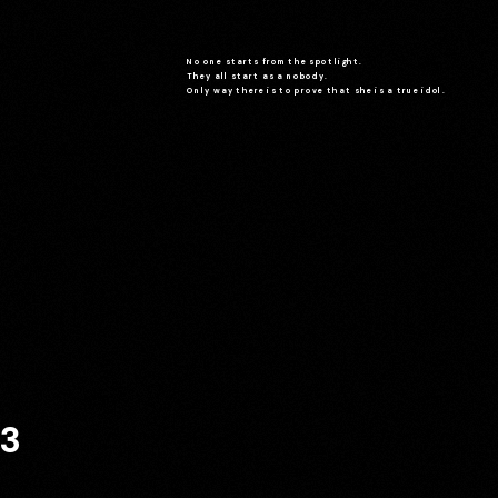
No one starts from the spotlight.
They all start as a nobody.
Only way there is to prove that she is a true idol.
3