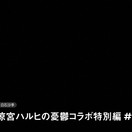
Y
白石沙季
 涼宮ハルヒの憂鬱コラボ特別編 #