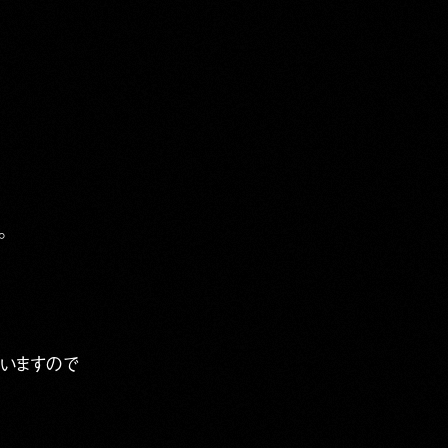
。
座いますので