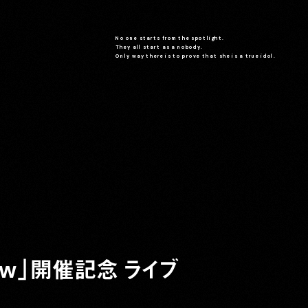
No one starts from the spotlight.
They all start as a nobody.
Only way there is to prove that she is a true idol.
orrow」開催記念 ライブ