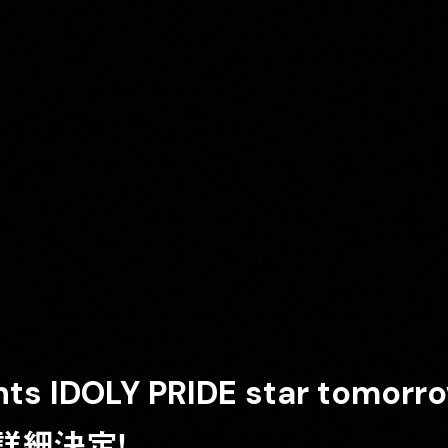
nts IDOLY PRIDE star tom
詳細決定！