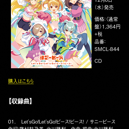
（水）発売
価格：〈通常
盤〉1,364円
+税
品番：
SMCL-844
CD
購入はこちら
【収録曲】
01.
Let'sGo!Let'sGo!ピース！ピース！ / サニーピース
作詞：藤村鼓乃美、北川勝利 作曲・編曲：北川勝利