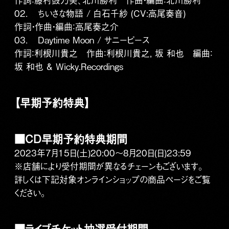
02.
ちいさな物語 / 白石千紗 (CV:高尾奏音)
作詞・作曲・編曲：高尾奏之介
03.
Daytime Moon / サニーピース
作詞：利根川貴之 作曲：利根川貴之, 坂 和也 編曲：
坂 和也 & Wicky.Recordings
【早期予約特典】
■CD早期予約特典期間
2023年7月15日(土)20:00～8月20日(日)23:59
※店舗により受付期間が異なるチェーンもございます。
詳しくは下記対象オンラインショップの商品ページをご覧
ください。
■ライブチケット抽選受付期間