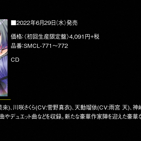
■2022年6月29日（水）発売
価格：〈初回生産限定盤〉4,091円+税
品番：SMCL-771～772
CD
來)、川咲さくら(CV:菅野真衣)、天動瑠依(CV:雨宮 天)、神
やデュエット曲などを収録。新たな豪華作家陣を迎えた豪華な