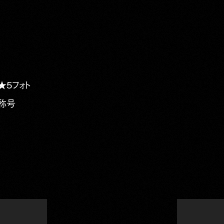
★5フォト
定称号