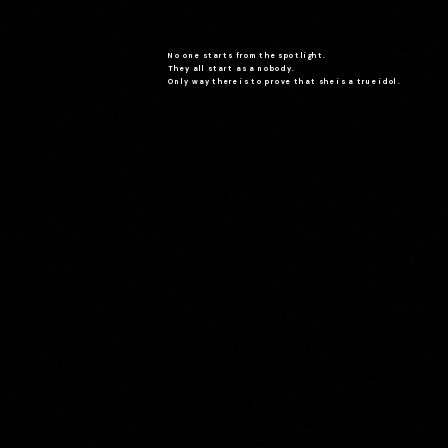
No one starts from the spotlight.
They all start as a nobody.
Only way there is to prove that she is a true idol.