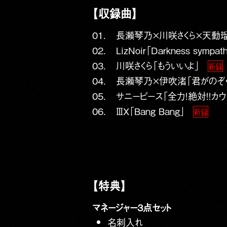
【収録曲】
01.
長瀬琴乃×川咲さくら×天動瑠
02.
LizNoir「Darkness sympat
03.
川咲さくら「もういいよ」
新録
04.
長瀬琴乃×伊吹渚「君がのぞく
05.
サニーピース「全力！絶対！！カウン
06.
ⅢX「Bang Bang」
新録
【特典】
マネージャー3点セット
名刺入れ