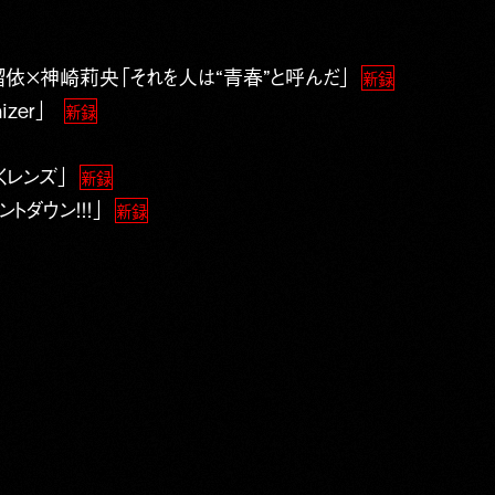
依×神崎莉央「それを人は“青春”と呼んだ」
新録
hizer」
新録
レンズ」
新録
トダウン！！！」
新録