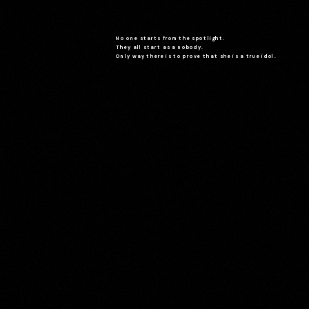
No one starts from the spotlight.
They all start as a nobody.
Only way there is to prove that she is a true idol.