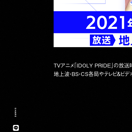
TVアニメ「IDOLY PRIDE」の放
地上波・BS・CS各局やテレビ＆ビデ
SHARE