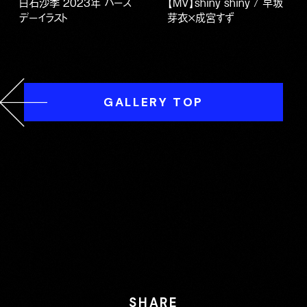
白石沙季 2023年 バース
【MV】shiny shiny / 早坂
デーイラスト
芽衣×成宮すず
GALLERY TOP
SHARE