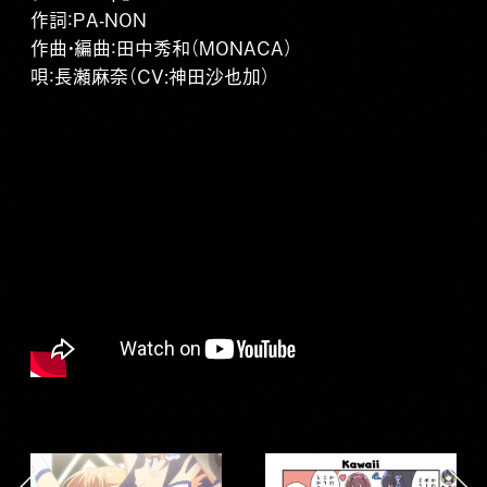
作詞：PA-NON
作曲・編曲：田中秀和（MONACA）
唄：長瀬麻奈（CV:神田沙也加）