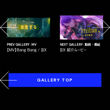
PREV GALLERY : MV
NEXT GALLERY : 動画・番組
【MV】Bang Bang / ⅢX
ⅢX 紹介ムービー
GALLERY TOP