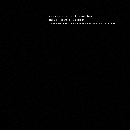
No one starts from the spotlight.
They all start as a nobody.
Only way there is to prove that she is a true idol.