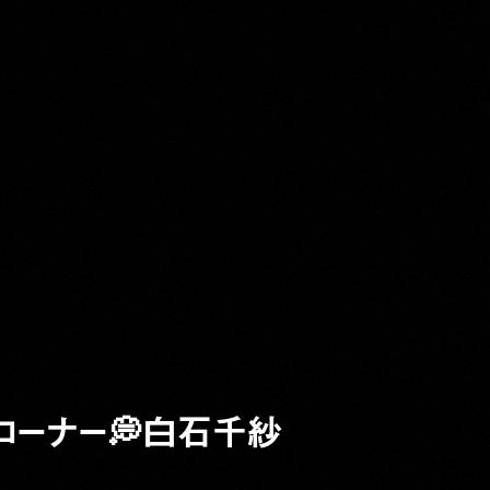
Y
コーナー💭白石千紗