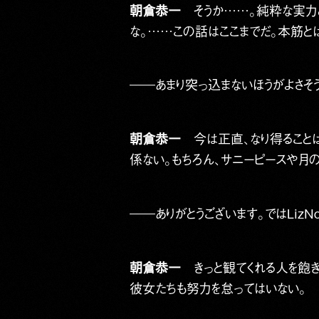
朝倉恭一
そうか……。純粋な実力と
な。……この話はここまでだ。本筋と
――あまり突っ込まないほうがよさそ
朝倉恭一
今は正直、なり得ることは
係ない。もちろん、サニーピースや月
――ありがとうございます。ではLizNo
朝倉恭一
きっと観てくれる人を飽き
彼女たちも努力を怠ってはいない。