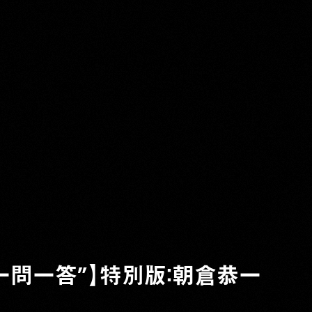
Y
Eの“一問一答”】特別版：朝倉恭一