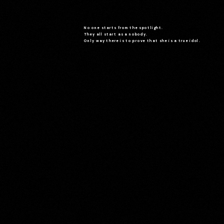
No one starts from the spotlight.
They all start as a nobody.
Only way there is to prove that she is a true idol.